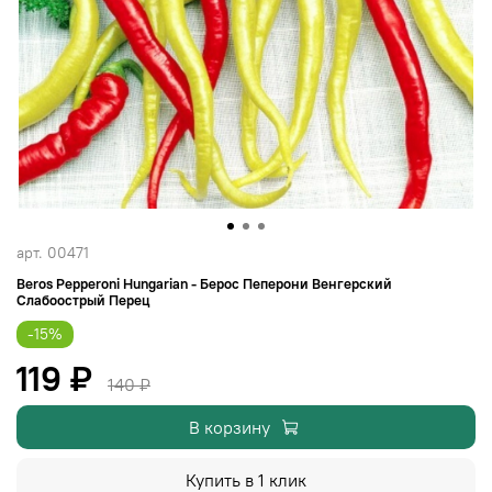
арт.
00471
Beros Pepperoni Hungarian - Берос Пеперони Венгерский
Слабоострый Перец
-15%
119 ₽
140 ₽
В корзину
Купить в 1 клик