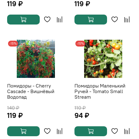
119 ₽
119 ₽
-15%
-15%
Помидоры - Cherry
Помидоры Маленький
Cascade - Вишнёвый
Ручей - Tomato Small
Водопад
Stream
140 ₽
110 ₽
119 ₽
94 ₽