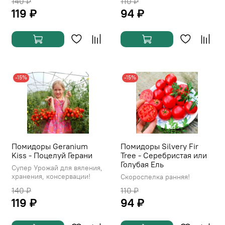
140 ₽
110 ₽
119 ₽
94 ₽
-15%
-15%
Помидоры Geranium
Помидоры Silvery Fir
Kiss - Поцелуй Герани
Tree - Серебристая или
Голубая Ель
Супер Урожай для вяления,
хранения, консервации!
Скороспелка ранняя!
140 ₽
110 ₽
119 ₽
94 ₽