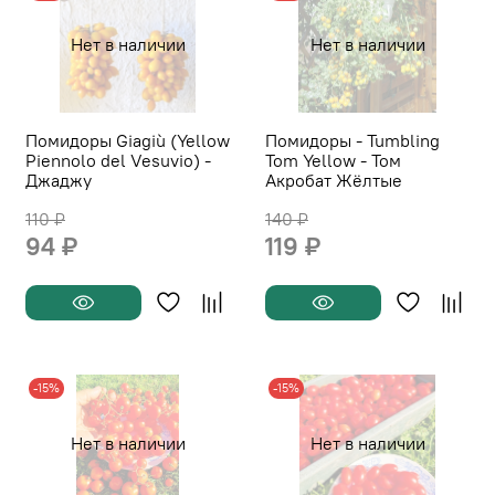
Нет в наличии
Нет в наличии
Помидоры Giagiù (Yellow
Помидоры - Tumbling
Piennolo del Vesuvio) -
Tom Yellow - Том
Джаджу
Акробат Жёлтые
110 ₽
140 ₽
94 ₽
119 ₽
-15%
-15%
Нет в наличии
Нет в наличии