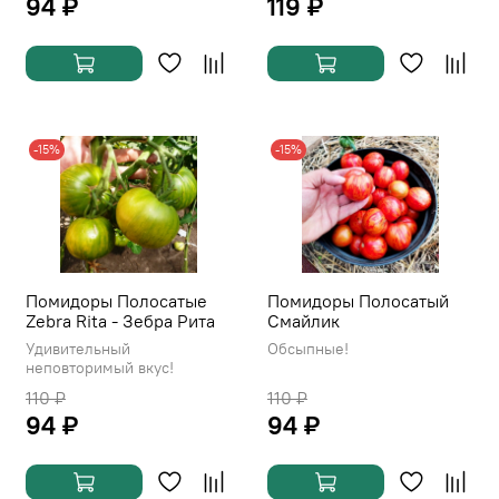
94 ₽
119 ₽
-15%
-15%
Помидоры Полосатые
Помидоры Полосатый
Zebra Rita - Зебра Рита
Смайлик
Удивительный
Обсыпные!
неповторимый вкус!
110 ₽
110 ₽
94 ₽
94 ₽