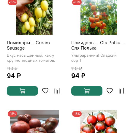
-15%
-15%
Помидоры — Cream
Помидоры — Ola Polka –
Sausage
Оля Полька
Вкус насыщенный, как у
Ультраранний! Сладкий
крупноплодных томатов.
сорт!
110 ₽
110 ₽
94 ₽
94 ₽
-15%
-15%