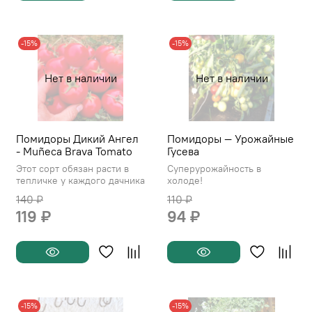
-15%
-15%
Нет в наличии
Нет в наличии
Помидоры Дикий Ангел
Помидоры — Урожайные
- Muñeca Brava Tomato
Гусева
Этот сорт обязан расти в
Суперурожайность в
тепличке у каждого дачника
холоде!
140 ₽
110 ₽
119 ₽
94 ₽
-15%
-15%