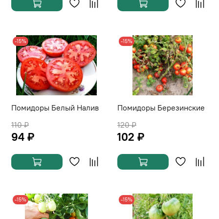
-15%
-15%
Помидоры Белый Налив
Помидоры Березинские
110 ₽
120 ₽
94 ₽
102 ₽
-15%
-15%