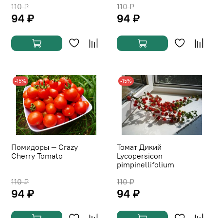
110 ₽
110 ₽
94 ₽
94 ₽
-15%
-15%
Помидоры — Crazy
Томат Дикий
Cherry Tomato
Lycopersicon
pimpinellifolium
110 ₽
110 ₽
94 ₽
94 ₽