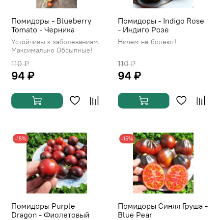
Помидоры - Blueberry
Помидоры - Indigo Rose
Tomato - Черника
- Индиго Розе
Устойчивы к заболеваниям.
Ничем не болеют!
Максимально Обсыпные!
110 ₽
110 ₽
94 ₽
94 ₽
-15%
-15%
Помидоры Purple
Помидоры Синяя Груша -
Dragon - Фиолетовый
Blue Pear