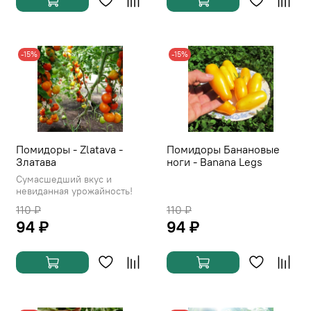
-15%
-15%
Помидоры - Zlatava -
Помидоры Банановые
Златава
ноги - Banana Legs
Сумасшедший вкус и
невиданная урожайность!
110 ₽
110 ₽
94 ₽
94 ₽