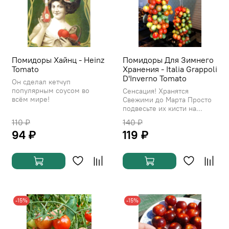
Помидоры Хайнц - Heinz
Помидоры Для Зимнего
Tomato
Хранения - Italia Grappoli
D'Inverno Tomato
Он сделал кетчуп
популярным соусом во
Сенсация! Хранятся
всём мире!
Свежими до Марта Просто
подвесьте их кисти на...
110 ₽
140 ₽
94 ₽
119 ₽
-15%
-15%