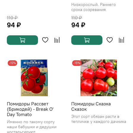
Низкорослый. Раннего
срока созревания
110 ₽
110 ₽
94 ₽
94 ₽
-15%
-15%
Помидоры Рассвет
Помидоры Сказка
(Брикодей) - Break O'
Сказок
Day Tomato
Этот сорт обязан расти в
тепличке у каждого дачника
Именно по такому сорту
наши бабушки и дедушки
ностальгируют.