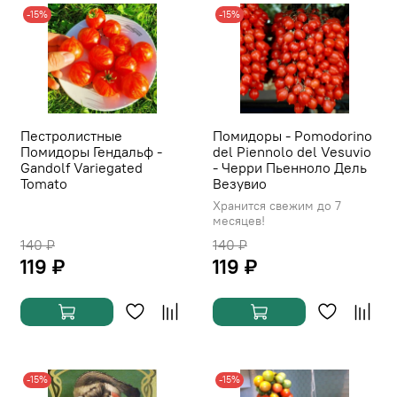
-15%
-15%
Пестролистные
Помидоры - Pomodorino
Помидоры Гендальф -
del Piennolo del Vesuvio
Gandolf Variegated
- Черри Пьенноло Дель
Tomato
Везувио
Хранится свежим до 7
месяцев!
140 ₽
140 ₽
119 ₽
119 ₽
-15%
-15%