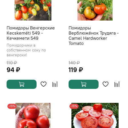
Помидоры Венгерские
Помидоры
Kecskeméti 549 -
Верблюжёнок Трудяга -
Кечкемети 549
Camel Hardworker
Tomato
Помидорчики в
собственном соку по
венгерски!
110 ₽
140 ₽
94 ₽
119 ₽
-15%
-15%