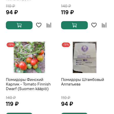
110 ₽
140 ₽
94 ₽
119 ₽
-15%
-15%
Помидоры Финский
Помидоры Штамбовый
Карлик - Tomato Finnish
Алпатьева
Dwarf (Suomen kääpiö)
140 ₽
110 ₽
119 ₽
94 ₽