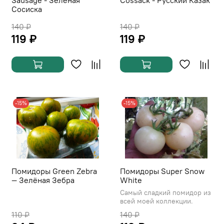
Сосиска
140 ₽
140 ₽
119 ₽
119 ₽
-15%
-15%
Помидоры Green Zebra
Помидоры Super Snow
— Зелёная Зебра
White
Самый сладкий помидор из
всей моей коллекции.
110 ₽
140 ₽