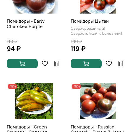
Помидоры - Early
Помидоры Цыган
Cherokee Purple
Сверхурожайный!
Сверхстойкий к болезням!
110 ₽
140 ₽
94 ₽
119 ₽
-15%
-15%
Помидоры - Green
Помидоры - Russian
Sausage - Зеленая
Cossack - Русский Казак