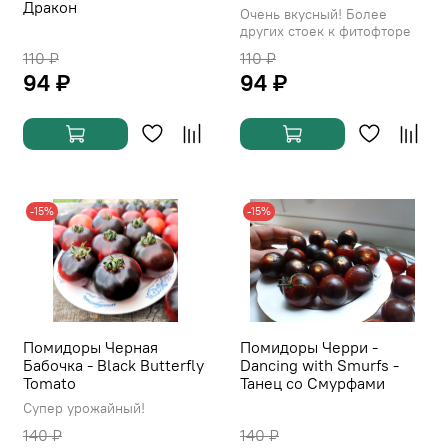
Дракон
Очень вкусный! Более
других стоек к фитофторе
110 ₽
110 ₽
94 ₽
94 ₽
-15%
-15%
Помидоры Черная
Помидоры Черри -
Бабочка - Black Butterfly
Dancing with Smurfs -
Tomato
Танец со Смурфами
Супер урожайный!
140 ₽
140 ₽