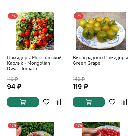
-15%
-15%
Помидоры Монгольский
Виноградные Помидоры
Карлик - Mongolian
Green Grape
Dwarf Tomato
110 ₽
140 ₽
94 ₽
119 ₽
-15%
-15%