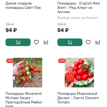
Дикие сладкие
Помидоры - English Red
помидоры Свит Пиа
Alert - Ред Алерт из
Англии
Вообще ничем не болеет!
110 ₽
110 ₽
94 ₽
94 ₽
-15%
-15%
Помидоры Reverend
Помидоры Морковный
Michael Keyes -
Десерт - Carrot Dessert
Преподобный Майкл
Tomato
Кейс