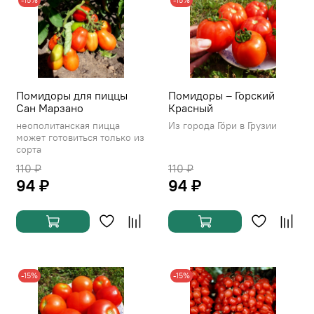
Помидоры для пиццы
Помидоры – Горский
Сан Марзано
Красный
неополитанская пицца
Из города Го́ри в Грузии
может готовиться только из
сорта
110 ₽
110 ₽
94 ₽
94 ₽
-15%
-15%