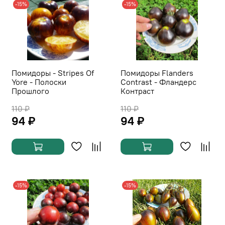
-15%
-15%
Помидоры - Stripes Of
Помидоры Flanders
Yore - Полоски
Contrast - Фландерс
Прошлого
Контраст
110 ₽
110 ₽
94 ₽
94 ₽
-15%
-15%