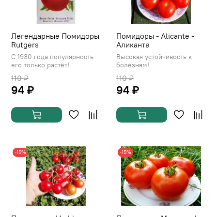
Легендарные Помидоры
Помидоры - Alicante -
Rutgers
Аликанте
С 1930 года популярность
Высокая устойчивость к
его только растёт!
болезням!
110 ₽
110 ₽
94 ₽
94 ₽
-15%
-15%