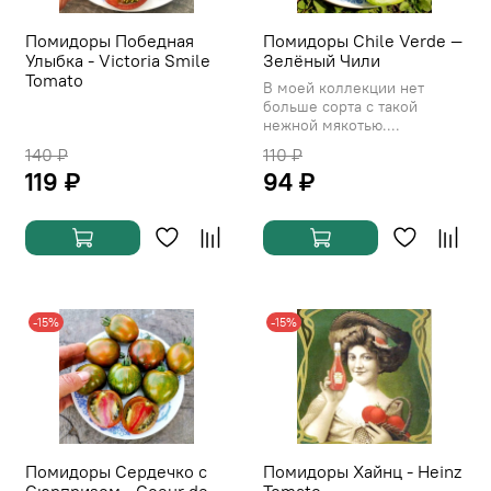
Помидоры Победная
Помидоры Сhile Verde —
Улыбка - Victoria Smile
Зелёный Чили
Tomato
В моей коллекции нет
больше сорта с такой
нежной мякотью....
140 ₽
110 ₽
119 ₽
94 ₽
-15%
-15%
Помидоры Сердечко с
Помидоры Хайнц - Heinz