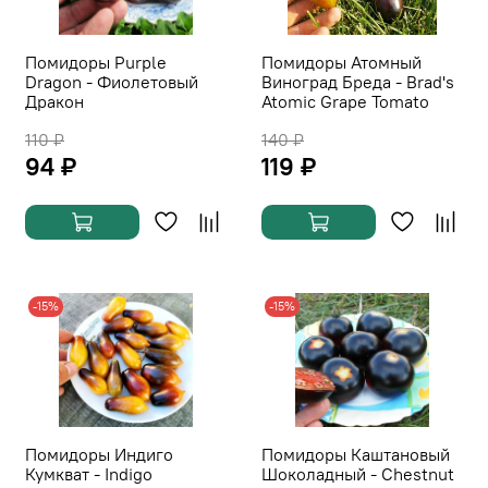
Помидоры Purple
Помидоры Атомный
Dragon - Фиолетовый
Виноград Бреда - Brad's
Дракон
Atomic Grape Tomato
110 ₽
140 ₽
94 ₽
119 ₽
-15%
-15%
Помидоры Индиго
Помидоры Каштановый
Кумкват - Indigo
Шоколадный - Chestnut