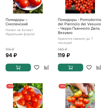
Помидоры –
Помидоры - Pomodorino
Смоленский
del Piennolo del Vesuvio
- Черри Пьенноло Дель
Ничем не болеет.
Везувио
Идеальная форма!
Хранится свежим до 7
месяцев!
110 ₽
140 ₽
94 ₽
119 ₽
-15%
-15%