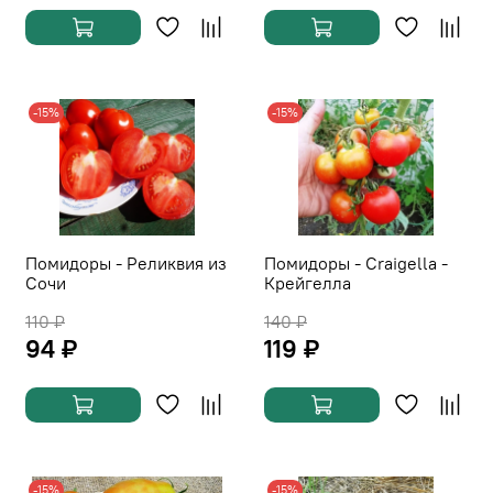
-15%
-15%
Помидоры - Реликвия из
Помидоры - Сraigella -
Сочи
Крейгелла
110 ₽
140 ₽
94 ₽
119 ₽
-15%
-15%