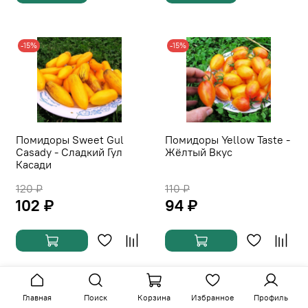
-15%
-15%
Помидоры Sweet Gul
Помидоры Yellow Taste -
Casady - Сладкий Гул
Жёлтый Вкус
Касади
120 ₽
110 ₽
102 ₽
94 ₽
-15%
-15%
Главная
Поиск
Корзина
Избранное
Профиль