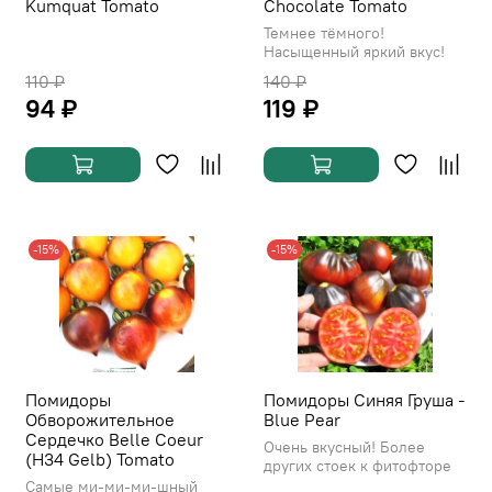
Kumquat Tomato
Chocolate Tomato
Темнее тёмного!
Насыщенный яркий вкус!
110 ₽
140 ₽
94 ₽
119 ₽
-15%
-15%
Помидоры
Помидоры Синяя Груша -
Обворожительное
Blue Pear
Сердечко Belle Coeur
Очень вкусный! Более
(H34 Gelb) Tomato
других стоек к фитофторе
Самые ми-ми-ми-шный