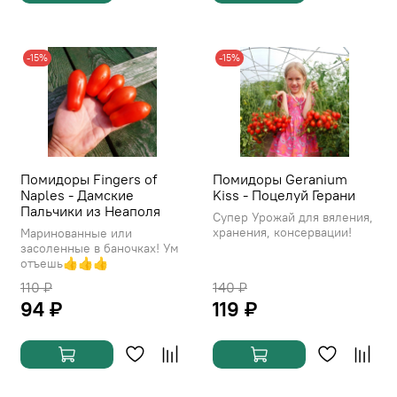
-15%
-15%
Помидоры Fingers of
Помидоры Geranium
Naples - Дамские
Kiss - Поцелуй Герани
Пальчики из Неаполя
Супер Урожай для вяления,
хранения, консервации!
Маринованные или
засоленные в баночках! Ум
отъешь👍👍👍
110 ₽
140 ₽
94 ₽
119 ₽