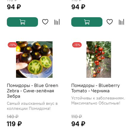
94 ₽
94 ₽
-15%
-15%
Помидоры - Blue Green
Помидоры - Blueberry
Zebra - Сине-зелёная
Tomato - Черника
Зебра
Устойчивы к заболеваниям.
Максимально Обсыпные!
Самый изысканный вкус в
коллекции Помидома!
140 ₽
110 ₽
119 ₽
94 ₽