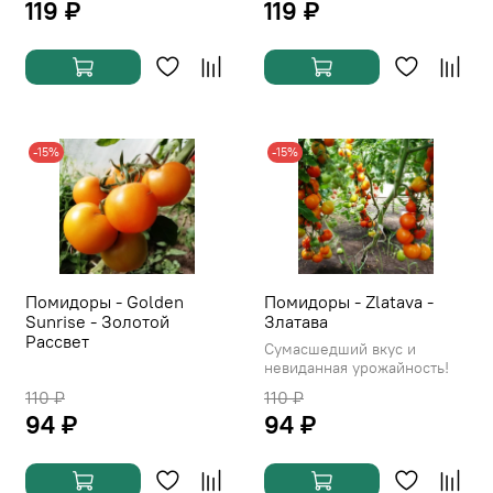
119 ₽
119 ₽
-15%
-15%
Помидоры - Golden
Помидоры - Zlatava -
Sunrise - Золотой
Златава
Рассвет
Сумасшедший вкус и
невиданная урожайность!
110 ₽
110 ₽
94 ₽
94 ₽