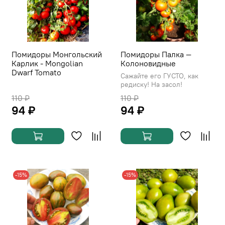
Помидоры Монгольский
Помидоры Палка —
Карлик - Mongolian
Колоновидные
Dwarf Tomato
Сажайте его ГУСТО, как
редиску! На засол!
110 ₽
110 ₽
94 ₽
94 ₽
-15%
-15%