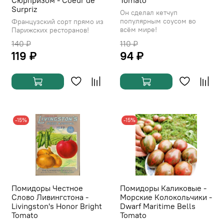
Сюрпризом - Coeur de
Tomato
Surpriz
Он сделал кетчуп
популярным соусом во
Французский сорт прямо из
всём мире!
Парижских ресторанов!
140 ₽
110 ₽
119 ₽
94 ₽
-15%
-15%
Помидоры Честное
Помидоры Каликовые -
Слово Ливингстона -
Морские Колокольчики -
Livingston's Honor Bright
Dwarf Maritime Bells
Tomato
Tomato