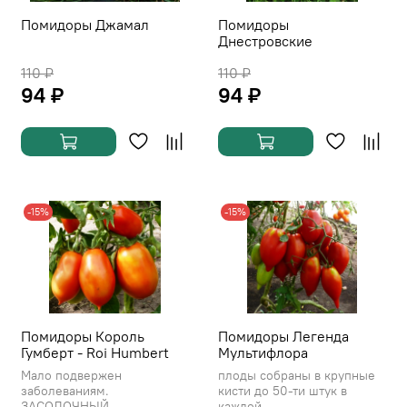
Помидоры Джамал
Помидоры
Днестровские
110 ₽
110 ₽
94 ₽
94 ₽
-15%
-15%
Помидоры Король
Помидоры Легенда
Гумберт - Roi Humbert
Мультифлора
Мало подвержен
плоды собраны в крупные
заболеваниям.
кисти до 50-ти штук в
ЗАСОЛОЧНЫЙ
каждой...