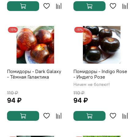
-15%
-15%
Помидоры - Dark Galaxy
Помидоры - Indigo Rose
- Тёмная Галактика
- Индиго Розе
Ничем не болеют!
110 ₽
110 ₽
94 ₽
94 ₽