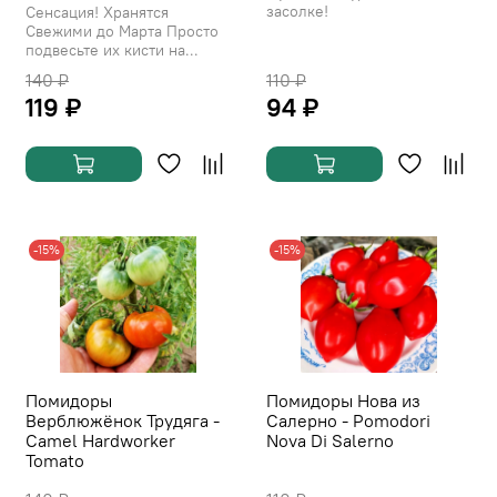
засолке!
Сенсация! Хранятся
Свежими до Марта Просто
подвесьте их кисти на...
140 ₽
110 ₽
119 ₽
94 ₽
-15%
-15%
Помидоры
Помидоры Нова из
Верблюжёнок Трудяга -
Салерно - Pomodori
Camel Hardworker
Nova Di Salerno
Tomato