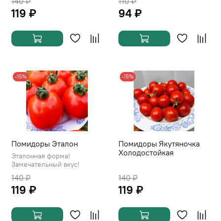
140 ₽
110 ₽
119 ₽
94 ₽
-15%
-15%
Помидоры Эталон
Помидоры Якутяночка
Холодостойкая
Эталонная форма!
Замечательный вкус!
140 ₽
140 ₽
119 ₽
119 ₽