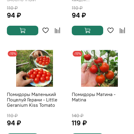
110 ₽
110 ₽
94 ₽
94 ₽
-15%
-15%
Помидоры Маленький
Помидоры Матина -
Поцелуй Герани - Little
Matina
Geranium Kiss Tomato
110 ₽
140 ₽
94 ₽
119 ₽