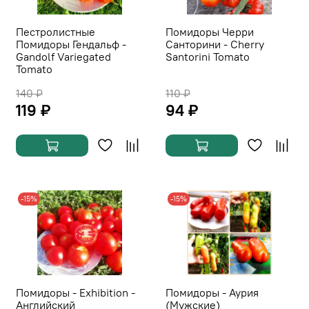
Пестролистные
Помидоры Черри
Помидоры Гендальф -
Санторини - Cherry
Gandolf Variegated
Santorini Tomato
Tomato
140 ₽
110 ₽
119 ₽
94 ₽
-15%
-15%
Помидоры - Exhibition -
Помидоры - Аурия
Английский
(Мужские)