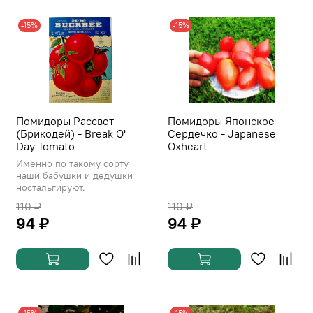
-15%
-15%
Помидоры Рассвет
Помидоры Японское
(Брикодей) - Break O'
Сердечко - Japanese
Day Tomato
Oxheart
Именно по такому сорту
наши бабушки и дедушки
ностальгируют.
110 ₽
110 ₽
94 ₽
94 ₽
-15%
-15%