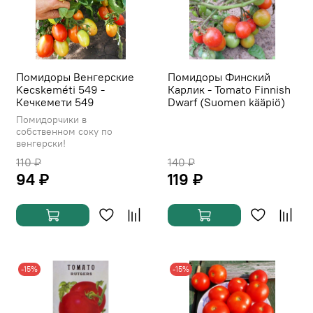
Помидоры Венгерские
Помидоры Финский
Kecskeméti 549 -
Карлик - Tomato Finnish
Кечкемети 549
Dwarf (Suomen kääpiö)
Помидорчики в
собственном соку по
венгерски!
110 ₽
140 ₽
94 ₽
119 ₽
-15%
-15%