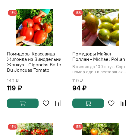
-15%
-15%
Помидоры Красавица
Помидоры Майкл
Жигонда из Винодельни
Поллан - Michael Pollan
Жонкуа - Gigondas Belle
В кистях до 100 штук. Сорт
Du Joncuas Tomato
номер один в ресторанах...
140 ₽
110 ₽
119 ₽
94 ₽
-15%
-15%