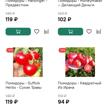
Помидоры - Harbinger -
Помидоры - Moneymaker
Предвестник
— Делающий Деньги
140 ₽
120 ₽
119 ₽
102 ₽
-15%
-15%
Помидоры - Suffolk
Помидоры - Квадратный
Herbs - Сухие Травы
Из Ирана
140 ₽
110 ₽
119 ₽
94 ₽