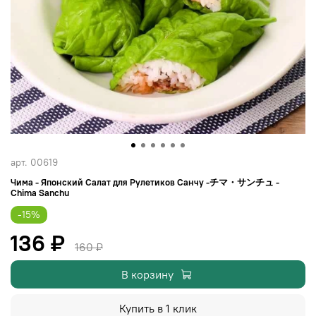
арт.
00619
Чима - Японский Салат для Рулетиков Санчу -チマ・サンチュ -
Chima Sanchu
-15%
136 ₽
160 ₽
В корзину
Купить в 1 клик