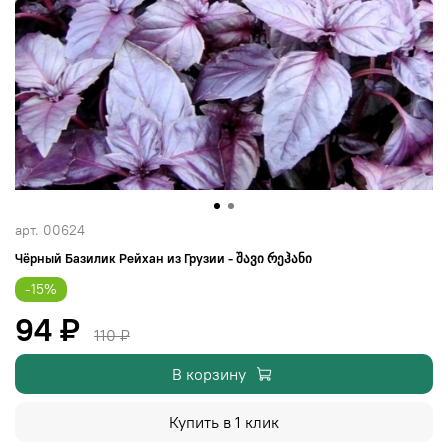
арт.
00624
Чёрный Базилик Рейхан из Грузии - შავი რეჰანი
-15%
94 ₽
110 ₽
В корзину
Купить в 1 клик