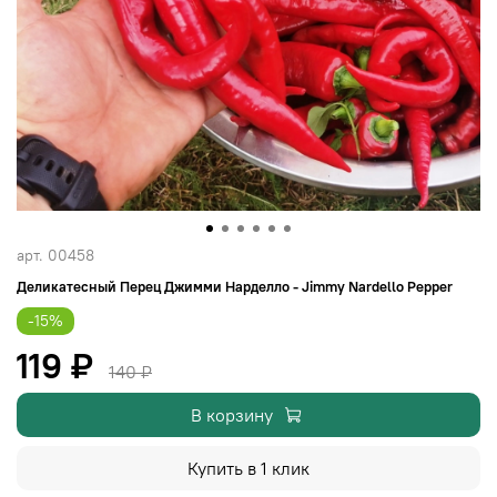
арт.
00458
Деликатесный Перец Джимми Нарделло - Jimmy Nardello Pepper
-15%
119 ₽
140 ₽
В корзину
Купить в 1 клик