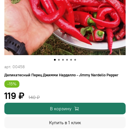
арт.
00458
Деликатесный Перец Джимми Нарделло - Jimmy Nardello Pepper
-15%
119 ₽
140 ₽
В корзину
Купить в 1 клик