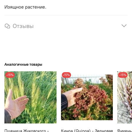
Изящное растение.
Отзывы
Аналогичные товары
-15%
-15%
-15%
Пшеница Жуковского -
Киноа (Quinoa) - Зерновая
Ячмень