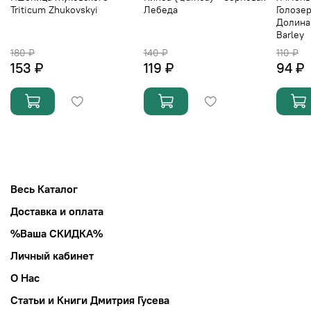
Triticum Zhukovskyi
Лебеда
Голозе
Долина 
Barley
180 ₽
140 ₽
110 ₽
153 ₽
119 ₽
94 ₽
Весь Каталог
Доставка и оплата
%Ваша СКИДКА%
Личный кабинет
О Нас
Статьи и Книги Дмитрия Гусева