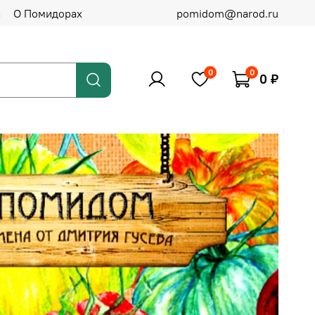
а
О Помидорах
pomidom@narod.ru
0
0
0 ₽