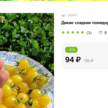
арт.
00417
Дикие сладкие помидо
(3)
В
-15%
94 ₽
110 ₽