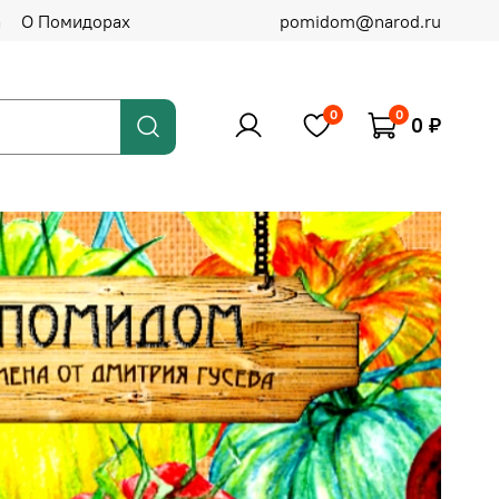
а
О Помидорах
pomidom@narod.ru
0
0
0 ₽