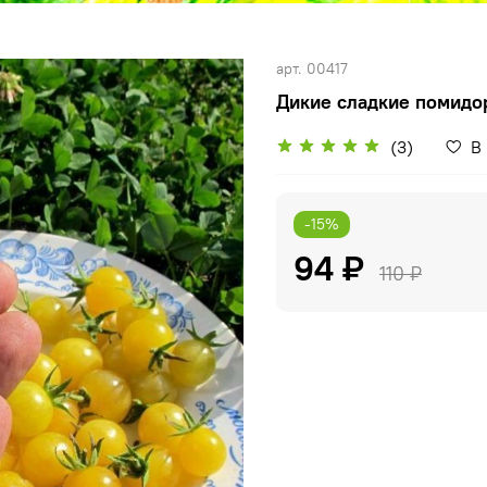
арт.
00417
Дикие сладкие помидо
(3)
В
-15%
94 ₽
110 ₽