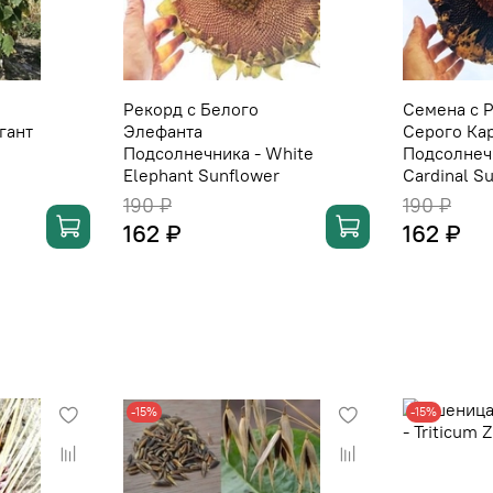
Рекорд с Белого
Семена с 
игант
Элефанта
Серого Ка
Подсолнечника - White
Подсолнечн
Elephant Sunflower
Cardinal S
190 ₽
190 ₽
162 ₽
162 ₽
-15%
-15%