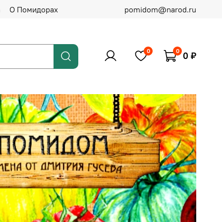
а
О Помидорах
pomidom@narod.ru
0
0
0 ₽