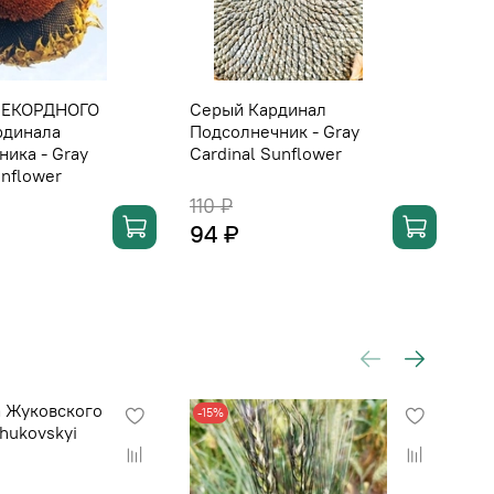
РЕКОРДНОГО
Серый Кардинал
Чё
рдинала
Подсолнечник - Gray
Пл
ика - Gray
Cardinal Sunflower
Bl
unflower
110 ₽
14
94 ₽
11
-15%
-1