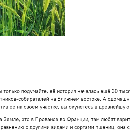
 только подумайте, её история началась ещё 30 тыся
отников-собирателей на Ближнем востоке. А одомашне
тив её на своём участке, вы окунётесь в древнейшу
 Земле, это в Провансе во Франции, там любят вари
сравнению с другими видами и сортами пшениц, она с