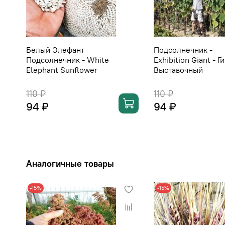
Белый Элефант
Подсолнечник -
Подсолнечник - White
Exhibition Giant - Г
Elephant Sunflower
Выставочный
110 ₽
110 ₽
94 ₽
94 ₽
Аналогичные товары
-15%
-15%