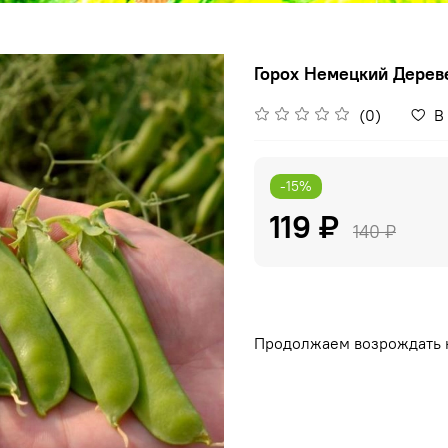
Горох Немецкий Дереве
(0)
В
-15%
119 ₽
140 ₽
Продолжаем возрождать 