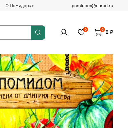
а
О Помидорах
pomidom@narod.ru
0
0
0 ₽