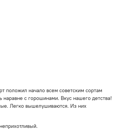
орт положил начало всем советским сортам
ть наравне с горошинами. Вкус нашего детства!
тые. Легко вышелушиваются. Из них
 неприхотливый.