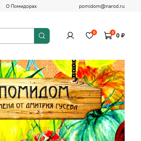
а
О Помидорах
pomidom@narod.ru
0
0
0 ₽