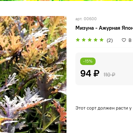
арт.
00600
Мизуна - Ажурная Япон
(2)
В
-15%
94 ₽
110 ₽
Этот сорт должен расти у