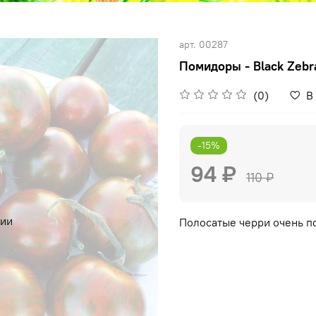
арт.
00287
Помидоры - Black Zebr
(0)
В
-15%
94 ₽
110 ₽
чии
Полосатые черри очень п