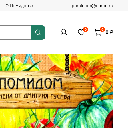
а
О Помидорах
pomidom@narod.ru
0
0
0 ₽