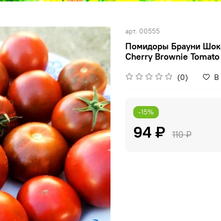
арт.
00555
Помидоры Брауни Шоко
Cherry Brownie Tomato
(0)
В
-15%
94 ₽
110 ₽