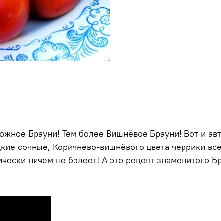
жное Брауни! Тем более Вишнёвое Брауни! Вот и авто
дкие сочные, Коричнево-вишнёвого цвета черрики все
ески ничем не болеет! А это рецепт знаменитого Бр