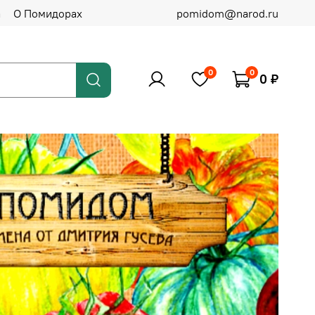
а
О Помидорах
pomidom@narod.ru
0
0
0 ₽