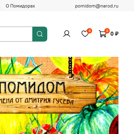
а
О Помидорах
pomidom@narod.ru
0
0
0 ₽