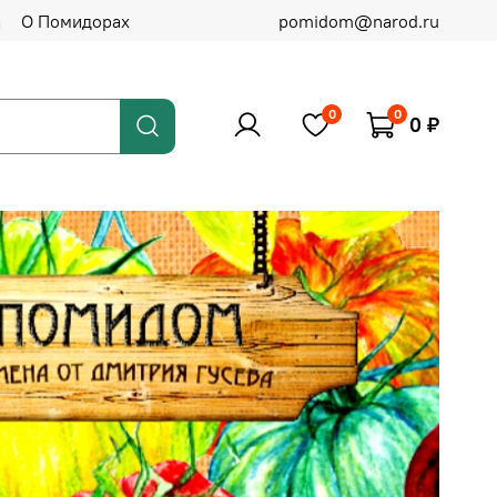
а
О Помидорах
pomidom@narod.ru
0
0
0 ₽