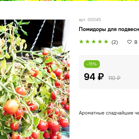
арт.
00045
Помидоры для подвесн
(2)
В
-15%
94 ₽
110 ₽
Ароматные сладчайшие че