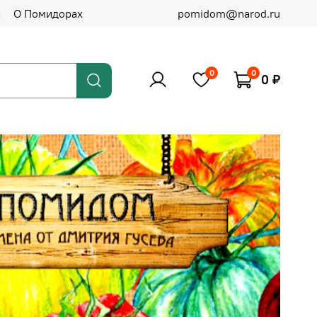
а
О Помидорах
pomidom@narod.ru
0
0
0 ₽