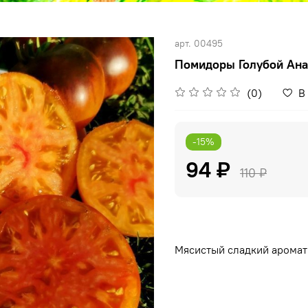
арт.
00495
Помидоры Голубой Анан
(0)
В
-15%
94 ₽
110 ₽
Мясистый сладкий аромат