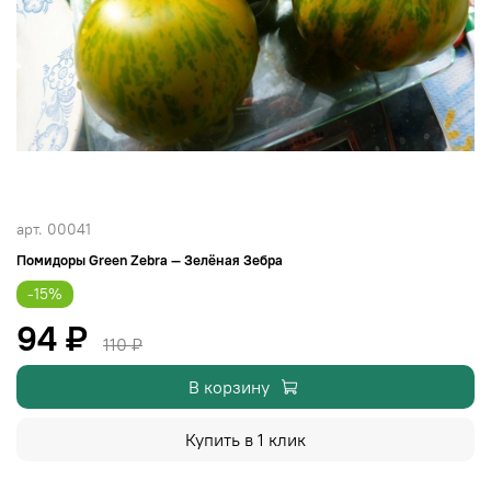
арт.
00041
Помидоры Green Zebra — Зелёная Зебра
-15%
94 ₽
110 ₽
В корзину
Купить в 1 клик