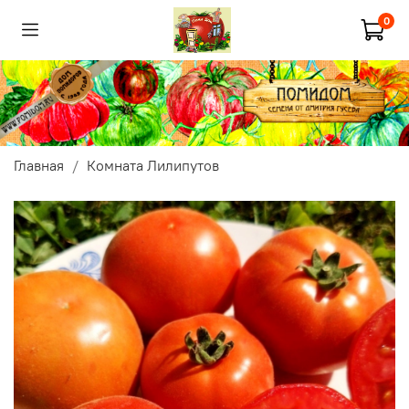
0
Главная
Комната Лилипутов