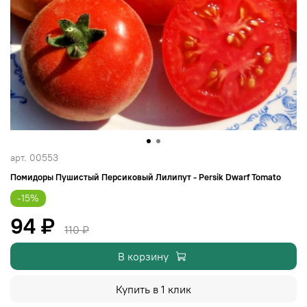
арт.
00553
Помидоры Пушистый Персиковый Лилипут - Persik Dwarf Tomato
-15%
94 ₽
110 ₽
В корзину
Купить в 1 клик