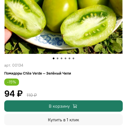
арт.
00134
Помидоры Сhile Verde — Зелёный Чили
-15%
94 ₽
110 ₽
В корзину
Купить в 1 клик