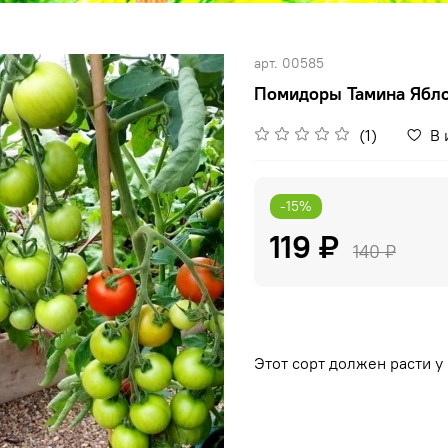
арт.
00585
Помидоры Тамина Ябло
(1)
В 
-15%
119 ₽
140 ₽
Этот сорт должен расти у