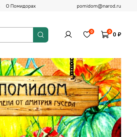
а
О Помидорах
pomidom@narod.ru
0
0
0 ₽