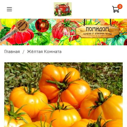
0
Главная
Жёлтая Комната