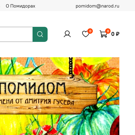
а
О Помидорах
pomidom@narod.ru
0
0
0 ₽