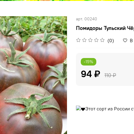
арт.
00240
Помидоры Тульский Чёр
(0)
В
-15%
94 ₽
110 ₽
Этот сорт из России 