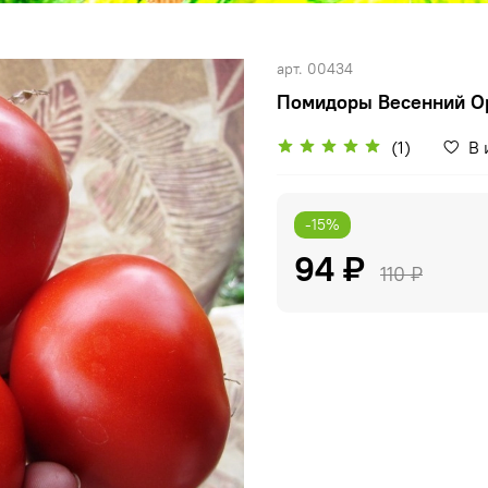
арт.
00434
Помидоры Весенний Ор
(1)
В 
-15%
94 ₽
110 ₽