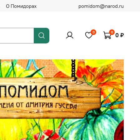
а
О Помидорах
pomidom@narod.ru
0
0
0 ₽