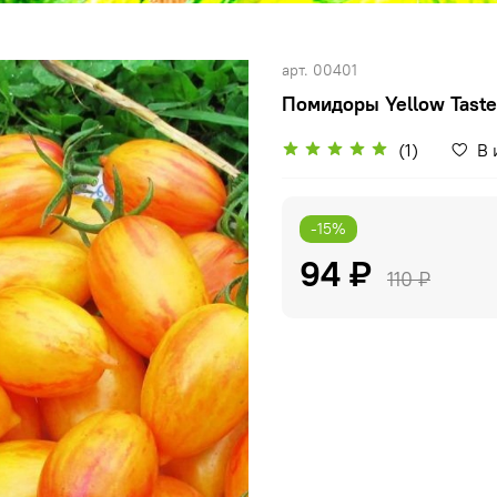
арт.
00401
Помидоры Yellow Taste
(1)
В 
-15%
94 ₽
110 ₽