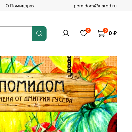
а
О Помидорах
pomidom@narod.ru
0
0
0 ₽