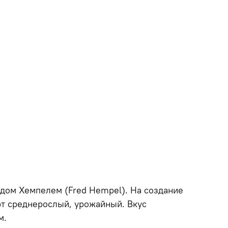
дом Хемпелем
(Fred Hempel
). На создание
рт среднерослый, урожайный. Вкус
м.