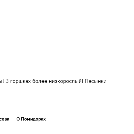
ры! В горшках более низкорослый! Пасынки
сева
О Помидорах