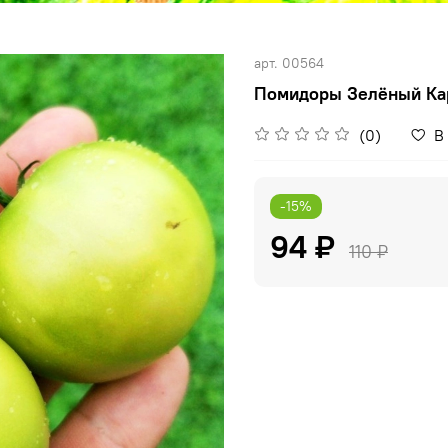
арт.
00564
Помидоры Зелёный Карл
(0)
В
-15%
94 ₽
110 ₽