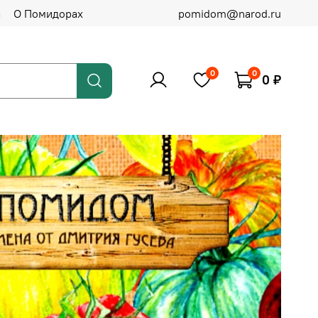
а
О Помидорах
pomidom@narod.ru
0
0
0 ₽