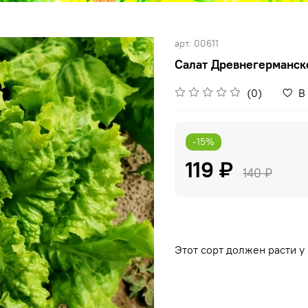
арт.
00611
Салат Древнегерманско
(0)
В
-15%
119 ₽
140 ₽
Этот сорт должен расти у