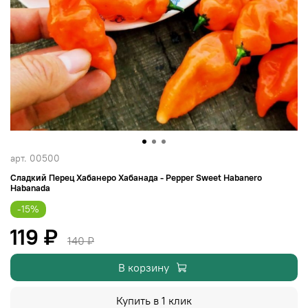
арт.
00500
Сладкий Перец Хабанеро Хабанада - Pepper Sweet Habanero
Habanada
-15%
119 ₽
140 ₽
В корзину
Купить в 1 клик