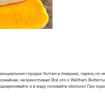
овинциальном городке Уолтем в Америке, парень по и
урожайная, неприхотливая! Всё это о Waltham Buttern
одкармливайте и в жару поливайте обильно! При хоро