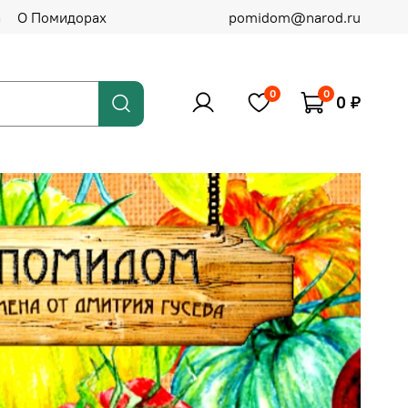
а
О Помидорах
pomidom@narod.ru
0
0
0 ₽