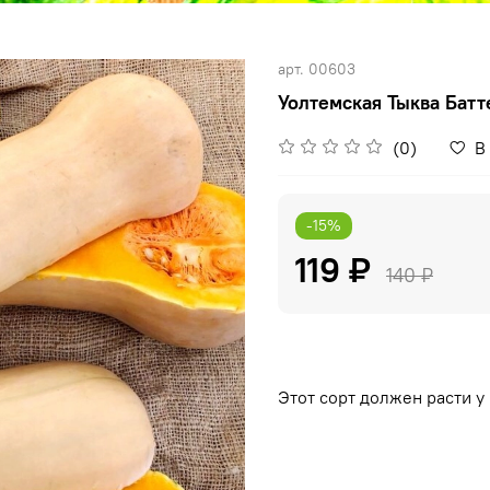
арт.
00603
Уолтемская Тыква Батт
(0)
В
-15%
119 ₽
140 ₽
Этот сорт должен расти у