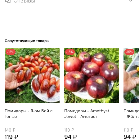
Отзывы
Сопутствующие товары
-15%
-15%
-15%
Помидоры - Гном Бой с
Помидоры - Amethyst
Помидор
Тенью
Jewel - Аметист
- Жёлт
140 ₽
110 ₽
110 ₽
119 ₽
94 ₽
94 ₽