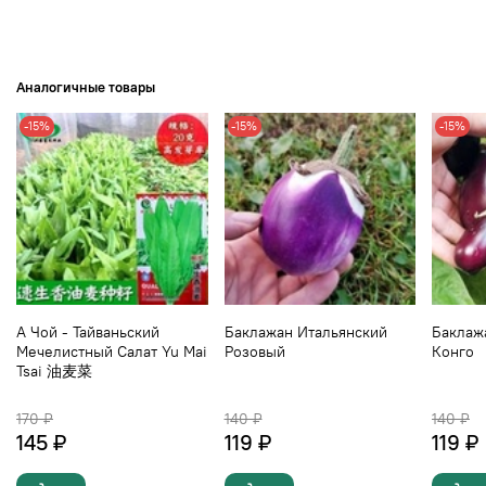
Аналогичные товары
-15%
-15%
-15%
А Чой - Тайваньский
Баклажан Итальянский
Баклаж
Мечелистный Салат Yu Mai
Розовый
Конго
Tsai 油麦菜
170 ₽
140 ₽
140 ₽
145 ₽
119 ₽
119 ₽