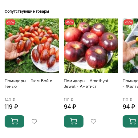
Сопутствующие товары
-15%
-15%
-15%
Помидоры - Гном Бой с
Помидоры - Amethyst
Помидор
Тенью
Jewel - Аметист
- Жёлт
140 ₽
110 ₽
110 ₽
119 ₽
94 ₽
94 ₽