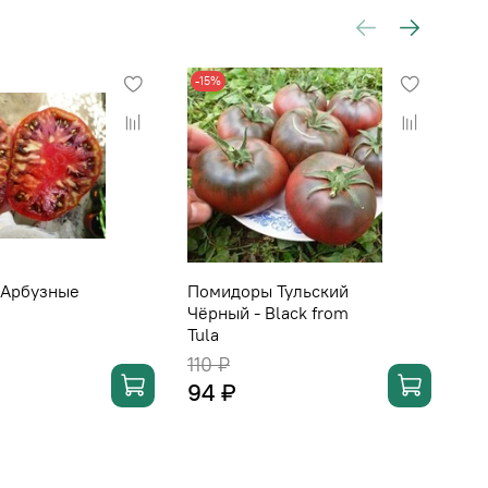
-15%
-1
 Арбузные
Помидоры Тульский
По
Чёрный - Black from
Фе
Tula
110 ₽
11
94 ₽
9