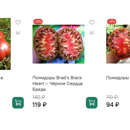
-15%
-15%
ea
Помидоры Brad’s Black
Помидоры
Heart — Чёрное Сердце
Бреда
140 ₽
110 ₽
119 ₽
94 ₽