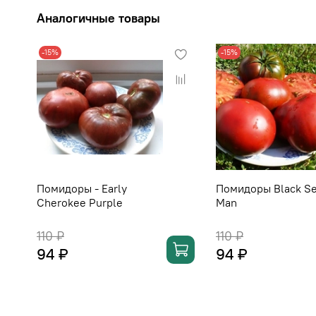
Аналогичные товары
-15%
-15%
Помидоры - Early
Помидоры Black S
Cherokee Purple
Man
110 ₽
110 ₽
94 ₽
94 ₽