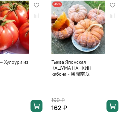
-15%
-1
– Хулоури из
Тыква Японская
Ху
КАЦУМА НАНКИН
Ко
кабоча - 勝間南瓜
Не
Со
Зо
Хр
190 ₽
19
162 ₽
16