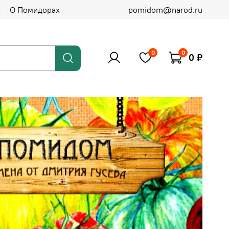
а
О Помидорах
pomidom@narod.ru
0
0
0 ₽