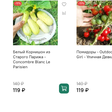
-15%
-15%
Белый Корнишон из
Помидоры - Outdo
Старого Парижа -
Girl - Уличная Девк
Concombre Blanc Le
Parisien
140 ₽
140 ₽
119 ₽
119 ₽