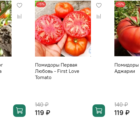
-15%
-15%
or
Помидоры Первая
Помидоры 
а
Любовь - First Love
Аджарии
Tomato
140 ₽
140 ₽
119 ₽
119 ₽