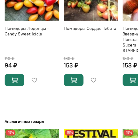
Помидоры Леденцы -
Помидоры Сердце Тибета
Помидо
Candy Sweet Icicle
Звёздн
Повстан
Slicers
STARFI
110 ₽
180 ₽
180 ₽
94 ₽
153 ₽
153 ₽
Аналогичные товары
-15%
-15%
-15%