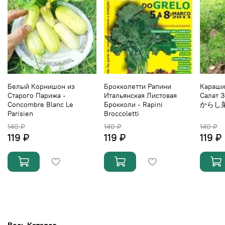
Белый Корнишон из
Брокколетти Рапини
Караши
Старого Парижа -
Итальянская Листовая
Салат 
Concombre Blanc Le
Брокколи - Rapini
からし
Parisien
Broccoletti
140 ₽
140 ₽
140 ₽
119 ₽
119 ₽
119 ₽
Весь Каталог