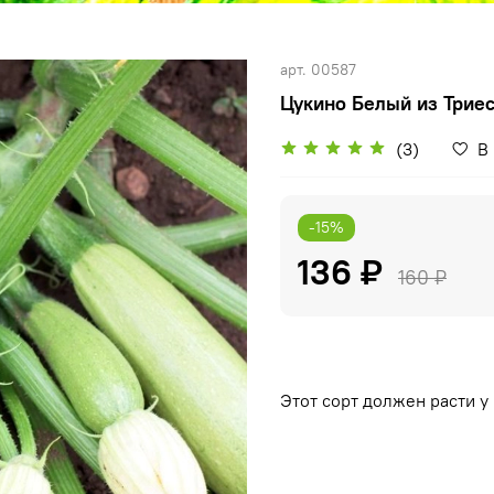
арт.
00587
Цукино Белый из Триест
(3)
В
-15%
136 ₽
160 ₽
Этот сорт должен расти у