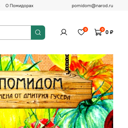
а
О Помидорах
pomidom@narod.ru
0
0
0 ₽