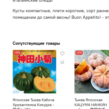
итальянские блюда!
Кусты компактные, плети короткие, сорт ранне
помещении до самой весны!
Buon Appetito!
- э
Сопутствующие товары
-15%
-15%
Японская Тыква Кабоча
Тыква Японская
Хризантемка Кикудза -
КАЦУМА НАНКИН