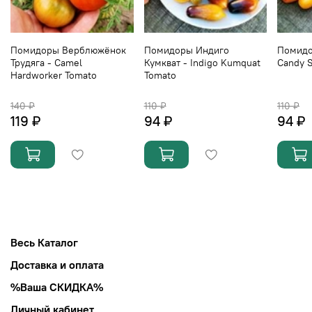
Помидоры Верблюжёнок
Помидоры Индиго
Помидо
Трудяга - Camel
Кумкват - Indigo Kumquat
Candy S
Hardworker Tomato
Tomato
140 ₽
110 ₽
110 ₽
119 ₽
94 ₽
94 ₽
Весь Каталог
Доставка и оплата
%Ваша СКИДКА%
Личный кабинет