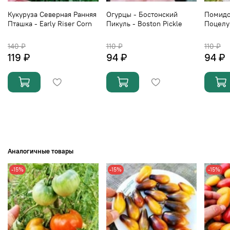
Кукуруза Северная Ранняя
Огурцы - Бостонский
Помидо
Пташка - Early Riser Corn
Пикуль - Boston Pickle
Поцелу
140 ₽
110 ₽
110 ₽
119 ₽
94 ₽
94 ₽
Аналогичные товары
-15%
-15%
-15%