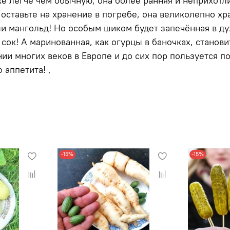
е легче чем обычную, она более ранняя и неприхотли
е оставьте на хранение в погребе, она великолепно х
ли мангольд! Но особым шиком будет запечённая в ду
ок! А маринованная, как огурцы в баночках, станов
нии многих веков в Европе и до сих пор пользуется
 аппетита! ,
-15%
-15%