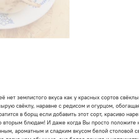
её нет землистого вкуса как у красных сортов свёклы,
ырую свёклу, наравне с редисом и огурцом, обогащая
ратится в борщ если добавить этот сорт, красиво нар
о вторым блюдам! И даже когда Вы просто положите н
енным, ароматным и сладким вкусом белой столовой 