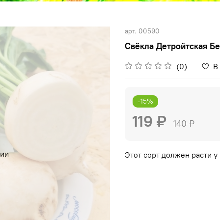
арт.
00590
Свёкла Детройтская Бел
(0)
В
-15%
119 ₽
140 ₽
чии
Этот сорт должен расти у