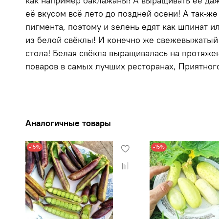
как например баклажаны! А выращивать её даж
её вкусом всё лето до поздней осени! А так-ж
пигмента, поэтому и зелень едят как шпинат и
из белой свёклы! И конечно же свежевыжатый с
стола! Белая свёкла выращивалась на протяже
поваров в самых лучших ресторанах, Приятного
Аналогичные товары
-15%
-15%