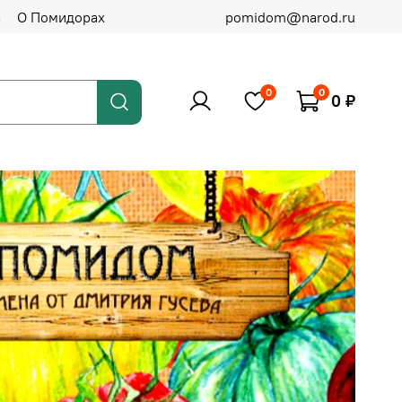
а
О Помидорах
pomidom@narod.ru
0
0
0 ₽