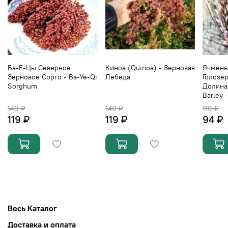
Ба-Е-Цы Северное
Киноа (Quinoa) - Зерновая
Ячмень
Зерновое Сорго - Ba-Ye-Qi
Лебеда
Голозе
Sorghum
Долина 
Barley
140 ₽
140 ₽
110 ₽
119 ₽
119 ₽
94 ₽
Весь Каталог
Доставка и оплата