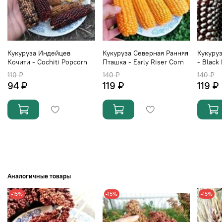
Кукуруза Индейцев
Кукуруза Северная Ранняя
Кукуру
Кочити - Cochiti Popcorn
Пташка - Early Riser Corn
- Black
110 ₽
140 ₽
140 ₽
94 ₽
119 ₽
119 ₽
Аналогичные товары
-15%
-15%
-15%