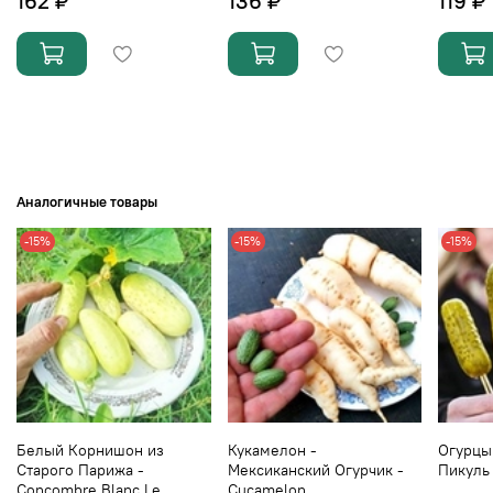
162 ₽
136 ₽
119 ₽
Аналогичные товары
-15%
-15%
-15%
Белый Корнишон из
Кукамелон -
Огурцы
Старого Парижа -
Мексиканский Огурчик -
Пикуль 
Concombre Blanc Le
Cucamelon