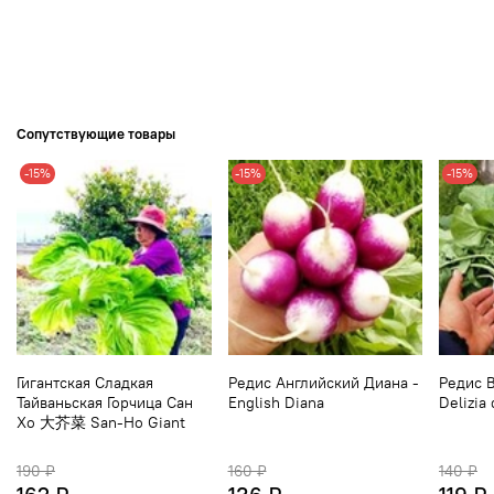
Сопутствующие товары
-15%
-15%
-15%
Гигантская Сладкая
Редис Английский Диана -
Редис В
Тайваньская Горчица Сан
English Diana
Delizia 
Хо 大芥菜 San-Ho Giant
190 ₽
160 ₽
140 ₽