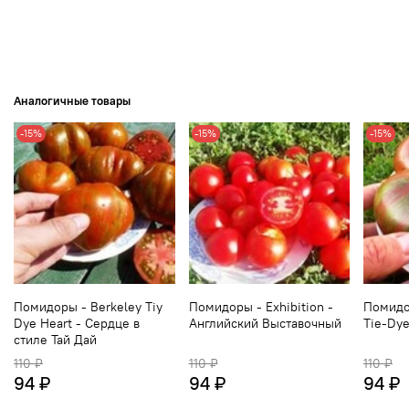
Аналогичные товары
-15%
-15%
-15%
Помидоры - Berkeley Tiy
Помидоры - Exhibition -
Помидор
Dye Heart - Сердце в
Английский Выставочный
Tie-Dye
стиле Тай Дай
110 ₽
110 ₽
110 ₽
94 ₽
94 ₽
94 ₽