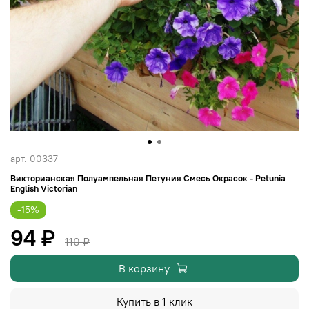
арт.
00337
Викторианская Полуампельная Петуния Смесь Окрасок - Petunia
English Victorian
-15%
94 ₽
110 ₽
В корзину
Купить в 1 клик