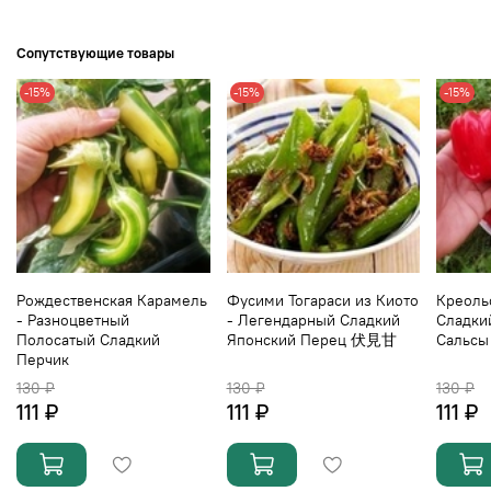
Сопутствующие товары
-15%
-15%
-15%
Рождественская Карамель
Фусими Тогараси из Киото
Креоль
- Разноцветный
- Легендарный Сладкий
Сладки
Полосатый Сладкий
Японский Перец 伏見甘
Сальсы
Перчик
130 ₽
130 ₽
130 ₽
111 ₽
111 ₽
111 ₽