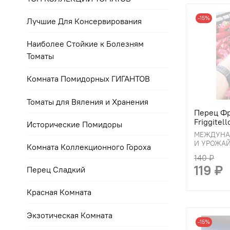
-15%
Лучшие Для Консервирования
Наиболее Стойкие к Болезням
Томаты
Комната Помидорных ГИГАНТОВ
Томаты для Вяления и Хранения
Перец Фр
Friggitel
Исторические Помидоры
МЕЖДУНАР
И УРОЖА
Комната Коллекционного Гороха
140 ₽
119 ₽
Перец Сладкий
Красная Комната
Экзотическая Комната
-15%