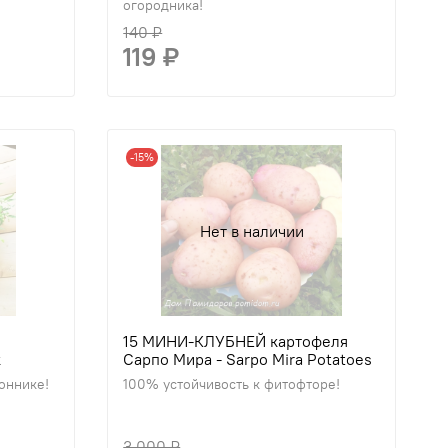
огородника!
140 ₽
119 ₽
-15%
Нет в наличии
15 МИНИ-КЛУБНЕЙ картофеля
к
Сарпо Мира - Sarpo Mira Potatoes
оннике!
100% устойчивость к фитофторе!
3 000 ₽