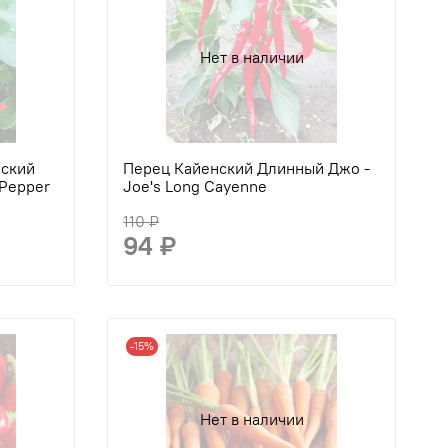
Нет в наличии
нский
Перец Кайенский Длинный Джо -
 Pepper
Joe's Long Cayenne
110 ₽
94 ₽
-15%
Нет в наличии