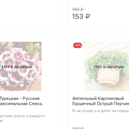
180 ₽
153 ₽
-15%
Нет в наличии
Нет в наличии
Турецкая - Русские
Ампельный Карликовый
Максимальная Смесь
Горшечный Острый Перчи
И на улице и в доме на подок
 должен расти у каждого
а!
140 ₽