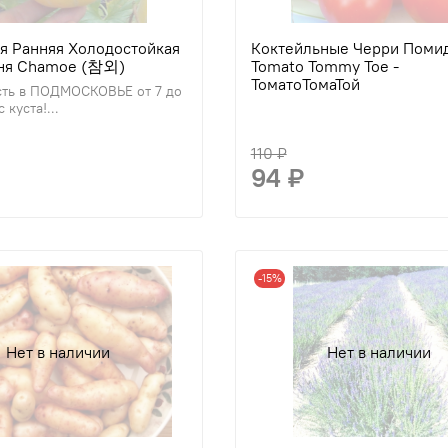
я Ранняя Холодостойкая
Коктейльные Черри Поми
ня Chamoe (참외)
Tomato Tommy Toe -
ТоматоТомаТой
ть в ПОДМОСКОВЬЕ от 7 до
 куста!...
110 ₽
94 ₽
-15%
Нет в наличии
Нет в наличии