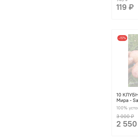
119 ₽
-15%
10 КЛУБН
Мира - Sa
100% усто
3 000 ₽
2 550