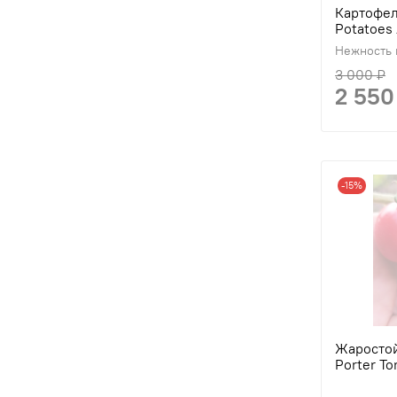
Картофел
Potatoes 
Нежность 
3 000 ₽
2 550
-15%
Жаростой
Porter T