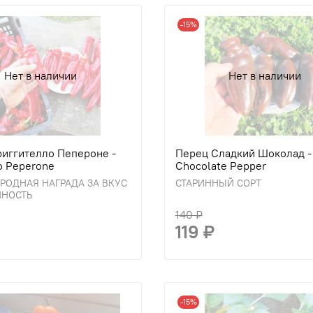
-15%
Нет в наличии
Нет в наличии
иггителло Пепероне -
Перец Сладкий Шоколад -
lo Peperone
Chocolate Pepper
ОДНАЯ НАГРАДА ЗА ВКУС
СТАРИННЫЙ СОРТ
ЙНОСТЬ
140 ₽
119 ₽
-15%