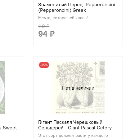
Знаменитый Перец- Pepperoncini
(Pepperoncini) Greek
Мечта, которая сбылась!
110 ₽
94 ₽
-15%
Нет в наличии
Гигант Паскаля Черешковый
s Sweet
Сельдерей - Giant Pascal Celery
Этот сорт должен расти у каждого