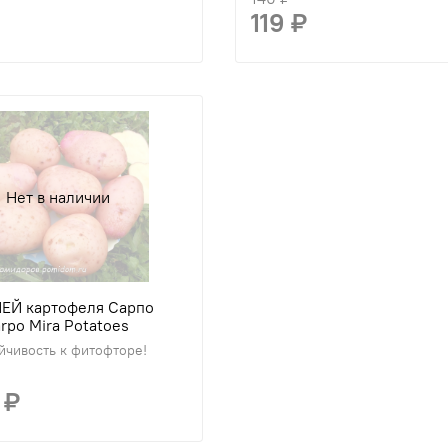
119 ₽
Нет в наличии
ЕЙ картофеля Сарпо
rpo Mira Potatoes
йчивость к фитофторе!
 ₽