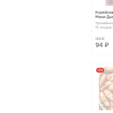
Корейска
Мини Ды
Урожайнос
15 плодов с
110 ₽
94 ₽
-15%