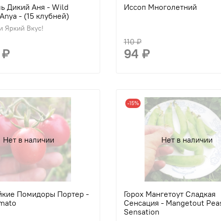
ь Дикий Аня - Wild
Иссоп Многолетний
Anya - (15 клубней)
и Яркий Вкус!
110 ₽
 ₽
94 ₽
-15%
Нет в наличии
Нет в наличии
кие Помидоры Портер -
Горох Мангетоут Сладкая
omato
Сенсация - Mangetout Pea
Sensation