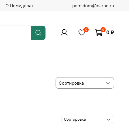
а
О Помидорах
pomidom@narod.ru
0
0
0 ₽