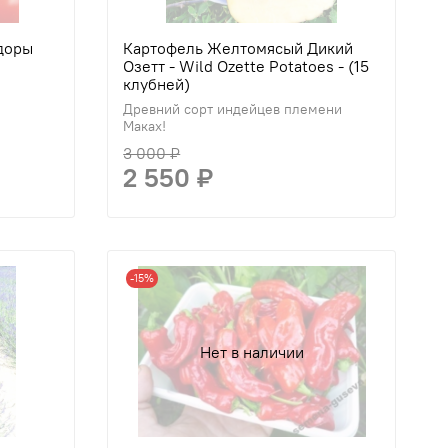
доры
Картофель Желтомясый Дикий
Озетт - Wild Ozette Potatoes - (15
клубней)
Древний сорт индейцев племени
Маках!
3 000 ₽
2 550 ₽
-15%
Нет в наличии