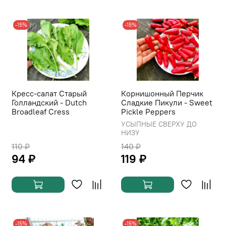
-15%
-15%
Кресс-салат Старый
Корнишонный Перчик
Голландский - Dutch
Сладкие Пикули - Sweet
Broadleaf Cress
Pickle Peppers
УСЫПНЫЕ СВЕРХУ ДО
НИЗУ
110 ₽
140 ₽
94 ₽
119 ₽
-15%
-15%