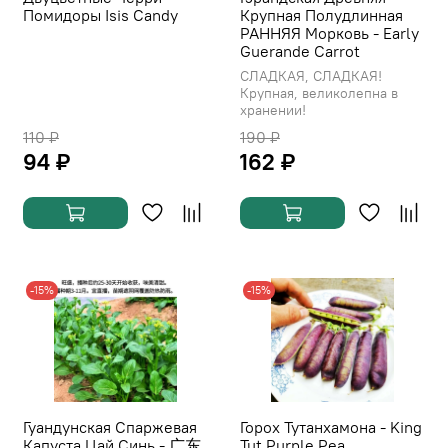
Помидоры Isis Candy
Крупная Полудлинная
РАННЯЯ Морковь - Early
Guerande Carrot
СЛАДКАЯ, СЛАДКАЯ!
Крупная, великолепна в
хранении!
110 ₽
190 ₽
94 ₽
162 ₽
-15%
-15%
Гуандунская Спаржевая
Горох Тутанхамона - King
Капуста Цай Синь - 广东
Tut Purple Pea