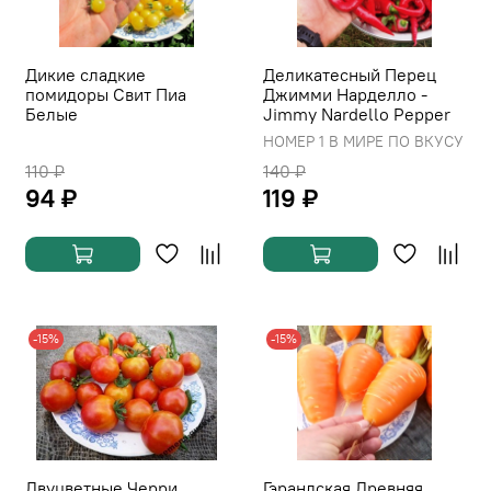
Дикие сладкие
Деликатесный Перец
помидоры Свит Пиа
Джимми Нарделло -
Белые
Jimmy Nardello Pepper
НОМЕР 1 В МИРЕ ПО ВКУСУ
110 ₽
140 ₽
94 ₽
119 ₽
-15%
-15%
Двуцветные Черри
Гэрандская Древняя