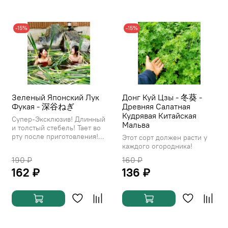
-15%
-15%
Зеленый Японский Лук
Донг Куй Цзы - 冬葵 -
Фукая - 深谷ねぎ
Древняя Салатная
Кудрявая Китайская
Супер-Эксклюзив! Длинный
Мальва
и толстый стебель! Тает во
рту после приготовления!...
Этот сорт должен расти у
каждого огородника!
190 ₽
160 ₽
162 ₽
136 ₽