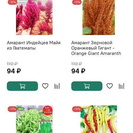
-15%
-15%
Амарант Индейцев Майя
Амарант Зерновой
из Гватемалы
Оранжевый Гигант -
Orange Giant Amaranth
110 ₽
110 ₽
94 ₽
94 ₽
-15%
-15%