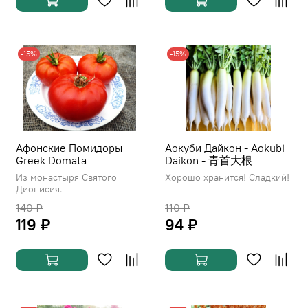
-15%
-15%
Афонские Помидоры
Аокуби Дайкон - Aokubi
Greek Domata
Daikon - 青首大根
Из монастыря Святого
Хорошо хранится! Сладкий!
Дионисия.
140 ₽
110 ₽
119 ₽
94 ₽