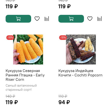
140 ₽
140 ₽
119 ₽
119 ₽
-15%
-15%
Кукуруза Северная
Кукуруза Индейцев
Ранняя Пташка - Early
Кочити - Cochiti Popcorn
Riser Corn
Самый витаминный
старинный сорт!
140 ₽
110 ₽
119 ₽
94 ₽