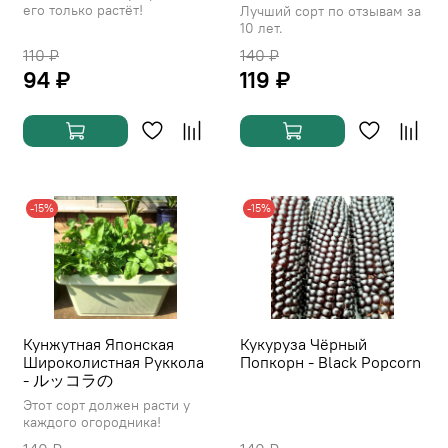
его только растёт!
Лучший сорт по отзывам за
10 лет.
110 ₽
140 ₽
94 ₽
119 ₽
-15%
-15%
Кунжутная Японская
Кукуруза Чёрный
Широколистная Руккола
Попкорн - Black Popcorn
- ルッコラの
Этот сорт должен расти у
каждого огородника!