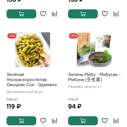
-15%
-15%
Зелёная
Зелень Мибу - Мибусаи -
Ультраскороспелая
Мибуна (壬生菜)
Овощная Соя - Эдамамэ
Нежнее нежного!
Деликатесный вкус!
140 ₽
110 ₽
119 ₽
94 ₽