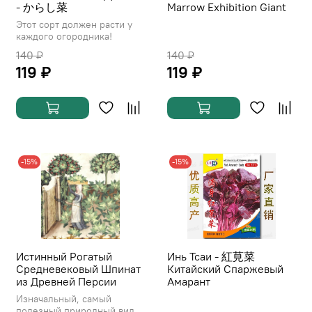
- からし菜
Marrow Exhibition Giant
Этот сорт должен расти у
каждого огородника!
140 ₽
140 ₽
119 ₽
119 ₽
-15%
-15%
Истинный Рогатый
Инь Тсаи - 紅莧菜
Средневековый Шпинат
Китайский Спаржевый
из Древней Персии
Амарант
Изначальный, самый
полезный природный вид