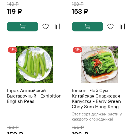
140 ₽
180 ₽
119 ₽
153 ₽
-15%
-15%
Горох Английский
Гонконг Чой Сум -
Выставочный - Exhibition
Китайская Спаржевая
English Peas
Капустка - Early Green
Choy Sum Hong Kong
Этот сорт должен расти у
каждого огородника!
180 ₽
160 ₽