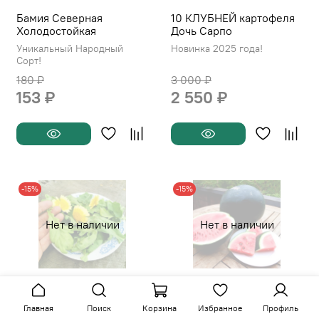
Бамия Северная
10 КЛУБНЕЙ картофеля
Холодостойкая
Дочь Сарпо
Уникальный Народный
Новинка 2025 года!
Сорт!
180 ₽
3 000 ₽
153 ₽
2 550 ₽
-15%
-15%
Нет в наличии
Нет в наличии
皇帝菜茼蒿 - Китайская
Хуми Субак - Чёрный
Императорская Овощная
Рисовый Скороспелый
Главная
Поиск
Корзина
Избранное
Профиль
Широколистная
Арбуз из Кореи - 흑미수