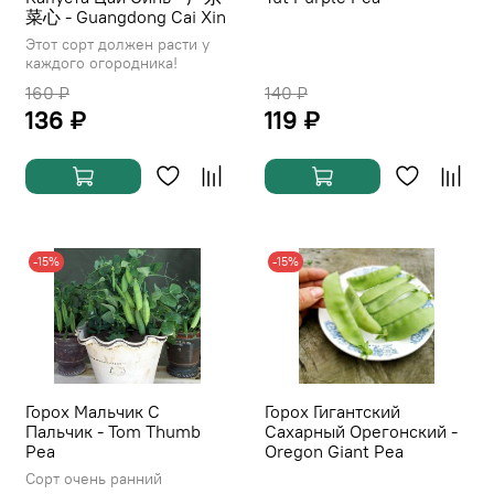
菜心 - Guangdong Cai Xin
Этот сорт должен расти у
каждого огородника!
160 ₽
140 ₽
136 ₽
119 ₽
-15%
-15%
Горох Мальчик С
Горох Гигантский
Пальчик - Tom Thumb
Сахарный Орегонский -
Pea
Oregon Giant Pea
Сорт очень ранний