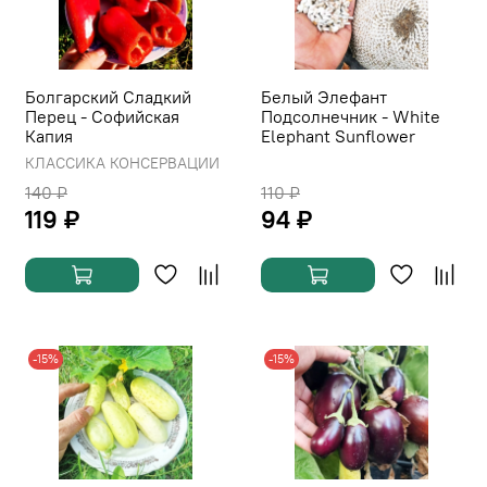
Болгарский Сладкий
Белый Элефант
Перец - Софийская
Подсолнечник - White
Капия
Elephant Sunflower
КЛАССИКА КОНСЕРВАЦИИ
140 ₽
110 ₽
119 ₽
94 ₽
-15%
-15%