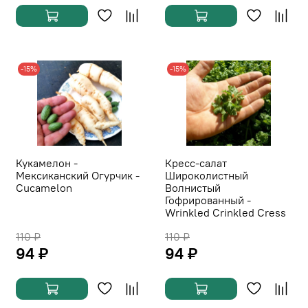
-15%
-15%
Кукамелон -
Кресс-салат
Мексиканский Огурчик -
Широколистный
Cucamelon
Волнистый
Гофрированный -
Wrinkled Crinkled Cress
110 ₽
110 ₽
94 ₽
94 ₽