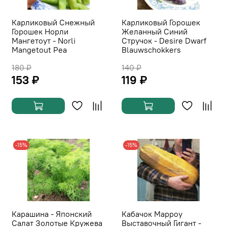
Карликовый Снежный
Карликовый Горошек
Горошек Норли
Желанный Синий
Мангетоут - Norli
Стручок - Desire Dwarf
Mangetout Pea
Blauwschokkers
180 ₽
140 ₽
153 ₽
119 ₽
-15%
-15%
Карашина - Японский
Кабачок Марроу
Салат Золотые Кружева
Выставочный Гигант -