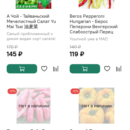
А Чой - Тайваньский
Beros Pepperoni
Мечелистный Салат Yu
Hungarian - Берос
Mai Tsai 油麦菜
Пеперони Венгерский
Слабоострый Перец
Самый приближенный к
диким видам сорт салата!
Усыпной уже в МАЕ!
170 ₽
140 ₽
145 ₽
119 ₽
-15%
-15%
Нет в наличии
Нет в наличии