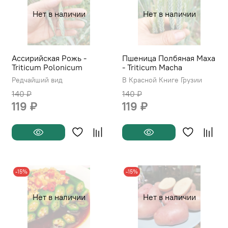
Нет в наличии
Нет в наличии
Ассирийская Рожь -
Пшеница Полбяная Маха
Triticum Polonicum
- Triticum Macha
Редчайший вид
В Красной Книге Грузии
140 ₽
140 ₽
119 ₽
119 ₽
-15%
-15%
Нет в наличии
Нет в наличии