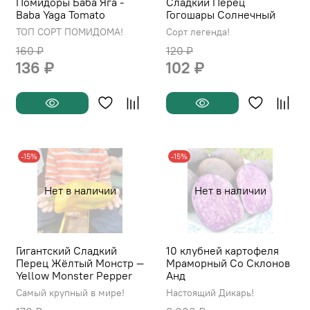
Помидоры Баба Яга -
Сладкий Перец
Baba Yaga Tomato
Гогошары Солнечный
ТОП СОРТ ПОМИДОМА!
Сорт легенда!
160 ₽
120 ₽
136 ₽
102 ₽
-15%
-15%
Нет в наличии
Нет в наличии
Гигантский Сладкий
10 клубней картофеля
Перец Жёлтый Монстр —
Мраморный Со Склонов
Yellow Monster Pepper
Анд
Самый крупный в мире!
Настоящий Дикарь!