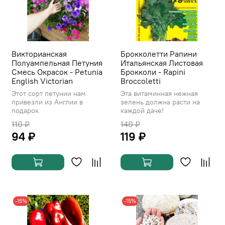
Викторианская
Брокколетти Рапини
Полуампельная Петуния
Итальянская Листовая
Смесь Окрасок - Petunia
Брокколи - Rapini
English Victorian
Broccoletti
Этот сорт петунии нам
Эта витаминная нежная
привезли из Англии в
зелень должна расти на
подарок
каждой даче!
110 ₽
140 ₽
94 ₽
119 ₽
-15%
-15%