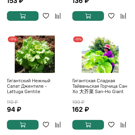
153 ₽
136 ₽
-15%
-15%
Гигантский Нежный
Гигантская Сладкая
Салат Джентиле -
Тайваньская Горчица Сан
Lattuga Gentile
Хо 大芥菜 San-Ho Giant
110 ₽
190 ₽
94 ₽
162 ₽