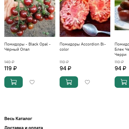
Помидоры - Black Opal -
Помидоры Accordion Вi-
Помидо
Чёрный Опал
color
Блек Ч
Черри
140 ₽
110 ₽
110 ₽
119 ₽
94 ₽
94 ₽
Весь Каталог
Доставка и оплата