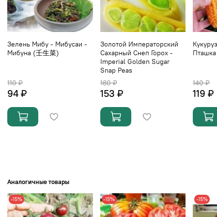
Зелень Мибу - Мибусаи -
Золотой Императорский
Кукуру
Мибуна (壬生菜)
Сахарный Снеп Горох -
Пташка 
Imperial Golden Sugar
Snap Peas
110 ₽
180 ₽
140 ₽
94 ₽
153 ₽
119 ₽
Аналогичные товары
-15%
-15%
-15%